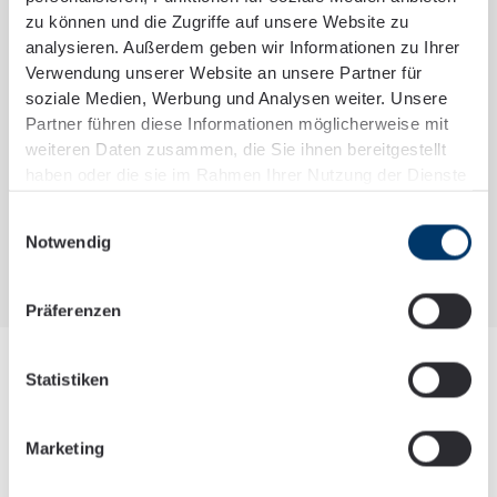
80539 München
zu können und die Zugriffe auf unsere Website zu
analysieren. Außerdem geben wir Informationen zu Ihrer
360°-Rundgang
Verwendung unserer Website an unsere Partner für
soziale Medien, Werbung und Analysen weiter. Unsere
Partner führen diese Informationen möglicherweise mit
weiteren Daten zusammen, die Sie ihnen bereitgestellt
haben oder die sie im Rahmen Ihrer Nutzung der Dienste
gesammelt haben.
Einwilligungsauswahl
Notwendig
Präferenzen
Your advantage with us:
Statistiken
Marketing
Arbeitszeit & Flexibilität