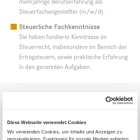
mehrjährige Berufserfahrung als
Steuerfachangestellter (m/w/d).
Steuerliche Fachkenntnisse
Sie haben fundierte Kenntnisse im
Steuerrecht, insbesondere im Bereich der
Ertragsteuern, sowie praktische Erfahrung
in den genannten Aufgaben.
Your workplace
SCHNEIDER + PARTNER GmbH
Diese Webseite verwendet Cookies
Schack­straße 1
Wir verwenden Cookies, um Inhalte und Anzeigen zu
personalisieren, Funktionen für soziale Medien anbieten