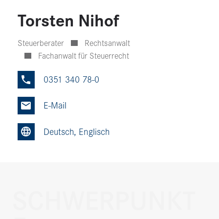
Torsten Nihof
Steu­er­be­rater
Rechtsanwalt
Fach­an­walt für Steu­er­recht
0351 340 78-0
Phone
Mail
Deutsch, Englisch
Site
SCHWERPUNKT