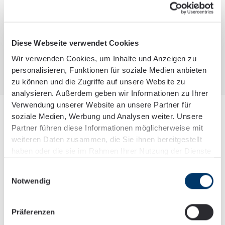
Begleitung von Betriebsprüfungen
Diese Webseite verwendet Cookies
Wir verwenden Cookies, um Inhalte und Anzeigen zu
personalisieren, Funktionen für soziale Medien anbieten
zu können und die Zugriffe auf unsere Website zu
analysieren. Außerdem geben wir Informationen zu Ihrer
Verwendung unserer Website an unsere Partner für
soziale Medien, Werbung und Analysen weiter. Unsere
WERDEGANG
Partner führen diese Informationen möglicherweise mit
Beruflicher Werdegang
weiteren Daten zusammen, die Sie ihnen bereitgestellt
haben oder die sie im Rahmen Ihrer Nutzung der Dienste
gesammelt haben.
Studium der Rechtswissenschaften mit
Einwilligungsauswahl
Notwendig
anschließendem Referendardienst 1996
Ergänzungsstudium an der
Präferenzen