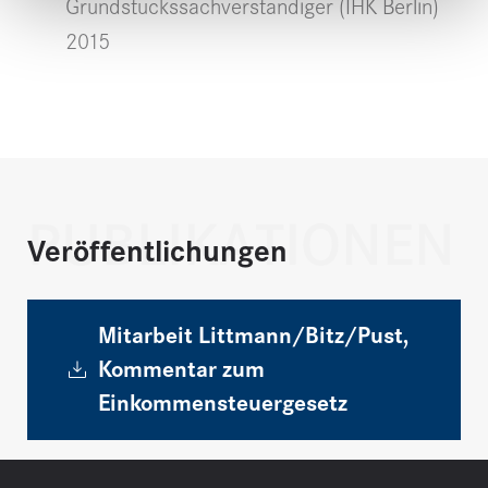
Grundstückssachverständiger (IHK Berlin)
2015
PUBLIKATIONEN
Veröffentlichungen
Mitarbeit Littmann/Bitz/Pust,
Kommentar zum
Einkommensteuergesetz