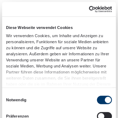
Diese Webseite verwendet Cookies
Massagen
Wir verwenden Cookies, um Inhalte und Anzeigen zu
Für einen geringen Eigenanteil gibt es bei uns zwei
personalisieren, Funktionen für soziale Medien anbieten
zu können und die Zugriffe auf unsere Website zu
Mal im Monat Massagen.
analysieren. Außerdem geben wir Informationen zu Ihrer
Verwendung unserer Website an unsere Partner für
soziale Medien, Werbung und Analysen weiter. Unsere
Partner führen diese Informationen möglicherweise mit
weiteren Daten zusammen, die Sie ihnen bereitgestellt
haben oder die sie im Rahmen Ihrer Nutzung der Dienste
Fitnessstudio
gesammelt haben.
Einwilligungsauswahl
Dank verschiedener Partner zahlen unsere
Notwendig
Mitarbeiter lediglich einen kleinen Eigenanteil für
das Fitnessstudio.
Präferenzen