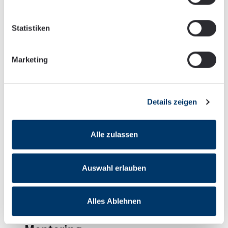
Statistiken
Gesundheitstag
Marketing
Vorträge, Workshops, Kurse, Tests – beim Thema
Gesundheit kennen wir keine Grenzen.
Details zeigen
Alle zulassen
Weiterbildung
Auswahl erlauben
Alles Ablehnen