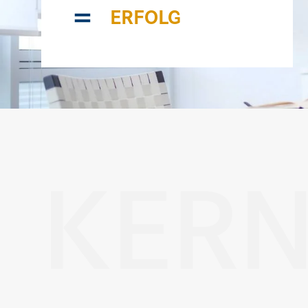
=
ERFOLG
KER