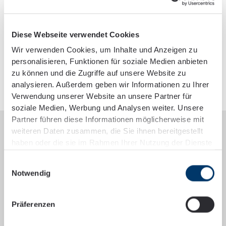
0371 381 95-0
Phone
Diese Webseite verwendet Cookies
0371 381 95-50
Wir verwenden Cookies, um Inhalte und Anzeigen zu
Fax
personalisieren, Funktionen für soziale Medien anbieten
zu können und die Zugriffe auf unsere Website zu
analysieren. Außerdem geben wir Informationen zu Ihrer
Mail
Verwendung unserer Website an unsere Partner für
soziale Medien, Werbung und Analysen weiter. Unsere
Partner führen diese Informationen möglicherweise mit
weiteren Daten zusammen, die Sie ihnen bereitgestellt
Geschäfts­zeiten:
haben oder die sie im Rahmen Ihrer Nutzung der Dienste
gesammelt haben.
Montag - Donnerstag:
Einwilligungsauswahl
08:00 – 17:00 Uhr
Notwendig
Freitag:
08:00 – 14:00 Uhr
Präferenzen
Gern beraten wir Sie auch außerhalb unserer