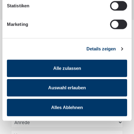
Geschäftszeiten.
Statistiken
Marketing
Details zeigen
Alle zulassen
KONTAKT
Kontaktieren Sie uns
Auswahl erlauben
Haben Sie Fragen? Schreiben Sie uns, wir vereinbaren
Alles Ablehnen
gern einen Beratungstermin!