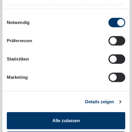
Verfahrensrechtliche
haben oder die sie im Rahmen Ihrer Nutzung der Dienste
gesammelt haben.
Unterstützung
Einwilligungsauswahl
Notwendig
Mehr erfahren
Präferenzen
Statistiken
Marketing
Details zeigen
Alle zulassen