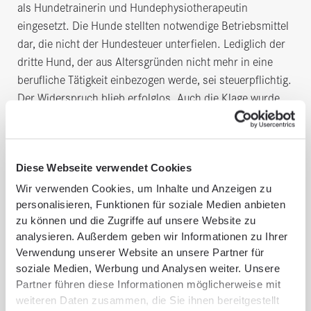
als Hundetrainerin und Hundephysiotherapeutin
eingesetzt. Die Hunde stellten notwendige Betriebsmittel
dar, die nicht der Hundesteuer unterfielen. Lediglich der
dritte Hund, der aus Altersgründen nicht mehr in eine
berufliche Tätigkeit einbezogen werde, sei steuerpflichtig.
Der Widerspruch blieb erfolglos. Auch die Klage wurde
mit Urteil vom 20.9.2023 (Az. 3 K 16/23.MZ)
abgewiesen.
Keine notwendigen Betriebsmittel
Diese Webseite verwendet Cookies
Wir verwenden Cookies, um Inhalte und Anzeigen zu
Von einer erwerbswirtschaftlichen Ausrichtung sei nur
personalisieren, Funktionen für soziale Medien anbieten
auszugehen, wenn die Berufsausübung ohne die
zu können und die Zugriffe auf unsere Website zu
Hundehaltung nicht möglich sei oder ohne die
analysieren. Außerdem geben wir Informationen zu Ihrer
Hundehaltung erheblich erschweren würde. Solche
Verwendung unserer Website an unsere Partner für
Umstände seien hier nicht ersichtlich. Die Klägerin habe
soziale Medien, Werbung und Analysen weiter. Unsere
nicht dargestellt, dass ihre Hunde als "Anleithunde" oder
Partner führen diese Informationen möglicherweise mit
weiteren Daten zusammen, die Sie ihnen bereitgestellt
"Vorführhunde" für den Trainings- und Therapiebetrieb