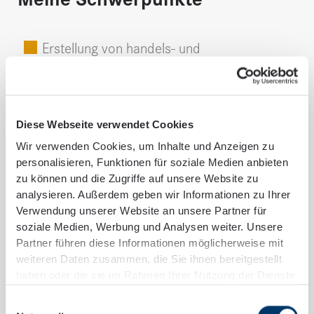
Erstellung von handels- und
steuerrechtlichen Jahresabschlüssen
Erstellung von Steuererklärungen für
Diese Webseite verwendet Cookies
Kapitalgesellschaften und
Wir verwenden Cookies, um Inhalte und Anzeigen zu
Personengesellschaften
personalisieren, Funktionen für soziale Medien anbieten
zu können und die Zugriffe auf unsere Website zu
Begleitung Betriebsprüfungen
analysieren. Außerdem geben wir Informationen zu Ihrer
Verwendung unserer Website an unsere Partner für
Betreuung von Unternehmensgruppen
soziale Medien, Werbung und Analysen weiter. Unsere
Partner führen diese Informationen möglicherweise mit
weiteren Daten zusammen, die Sie ihnen bereitgestellt
haben oder die sie im Rahmen Ihrer Nutzung der Dienste
gesammelt haben.
Einwilligungsauswahl